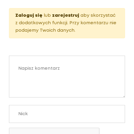
Zaloguj się
lub
zarejestruj
aby skorzystać
z dodatkowych funkcji. Przy komentarzu nie
podajemy Twoich danych.