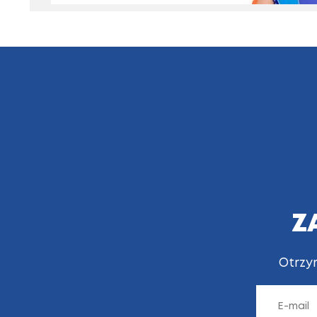
Z
Otrzy