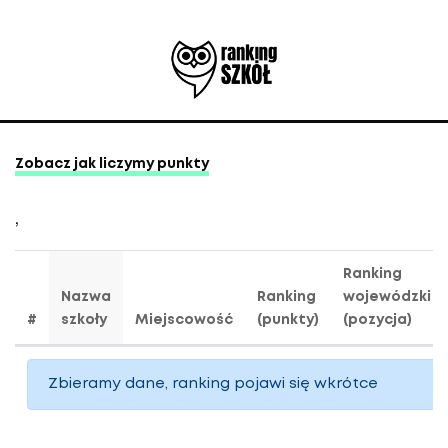
Zobacz jak liczymy punkty
,
Ranking
Nazwa
Ranking
wojewódzki
#
szkoły
Miejscowość
(punkty)
(pozycja)
Zbieramy dane, ranking pojawi się wkrótce